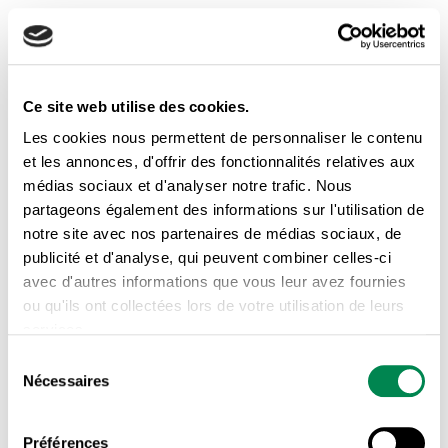
Préalable(s)
Initiation à la vie syndicale (IVS)
,
Rôle des dirigeant·es
Ce site web utilise des cookies.
Développer le leadership
Les cookies nous permettent de personnaliser le contenu
et les annonces, d'offrir des fonctionnalités relatives aux
syndical en santé et sécurité
médias sociaux et d'analyser notre trafic. Nous
du travail
partageons également des informations sur l'utilisation de
Formation visant à développer l’autonomie
notre site avec nos partenaires de médias sociaux, de
et le leadership du syndicat en santé et
publicité et d'analyse, qui peuvent combiner celles-ci
sécurité du travail.
avec d'autres informations que vous leur avez fournies
ou qu'ils ont collectées lors de votre utilisation de leurs
Préalable(s)
services.
Initiation à la vie syndicale (IVS)
,
Sélection
Travailler en santé
Nécessaires
du
consentement
Initiation à la relation d’aide
Préférences