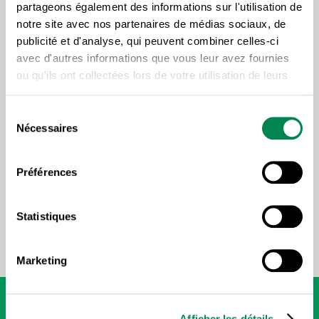
partageons également des informations sur l'utilisation de
notre site avec nos partenaires de médias sociaux, de
publicité et d'analyse, qui peuvent combiner celles-ci
Cette formation permet d’outiller les personnes
avec d'autres informations que vous leur avez fournies
élues au niveau des communications internes, pour
ou qu'ils ont collectées lors de votre utilisation de leurs
les aider à créer une communication efficace au sein
services.
de leur organisation. De l’alignement stratégique aux
Sélection
Nécessaires
outils concrets, cette formation aborde les
du
consentement
différentes facettes de la communication en
contexte syndical, et offre des trucs et conseils pour
Préférences
stimuler la vie associative.
Statistiques
Durée: 1 jour
Marketing
Afficher les détails