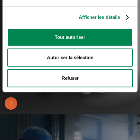
Afficher les détails
Tout autoriser
Autoriser la sélection
ÉDUCATION, SOINS DE SANTÉ ET
Refuser
ASSISTANCE SOCIALE