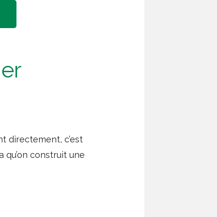
ner
t directement, c’est
ça qu’on construit une