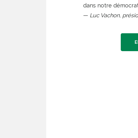
dans notre démocrati
—
Luc Vachon, prési
E