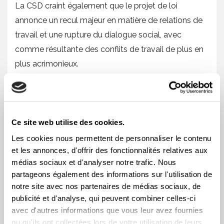
La CSD craint également que le projet de loi
annonce un recul majeur en matière de relations de
travail et une rupture du dialogue social, avec
comme résultante des conflits de travail de plus en
plus acrimonieux.
Les syndicats comme acteurs de changement
sociaux
Ce site web utilise des cookies.
La CSD rappelle que les syndicats défendent
l’ensemble des travailleuses et des travailleurs, et
Les cookies nous permettent de personnaliser le contenu
et les annonces, d'offrir des fonctionnalités relatives aux
participent à l’amélioration de toute la société
médias sociaux et d'analyser notre trafic. Nous
québécoise, notamment en contribuant à
partageons également des informations sur l'utilisation de
l’amélioration des conditions de travail, de la sécurité
notre site avec nos partenaires de médias sociaux, de
du travail et de la justice sociale.
publicité et d'analyse, qui peuvent combiner celles-ci
avec d'autres informations que vous leur avez fournies
« Les syndicats font partie des solutions pour
ou qu'ils ont collectées lors de votre utilisation de leurs