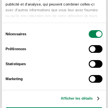
publicité et d'analyse, qui peuvent combiner celles-ci
avec d'autres informations que vous leur avez fournies
LA CENTRALE
ou qu'ils ont collectées lors de votre utilisation de leurs
services.
Réunion de tous les secteurs de la
Sélection
CSD – édition 2021
Nécessaires
du
consentement
Préférences
1 JUIN 2021
Statistiques
Marketing
Afficher les détails