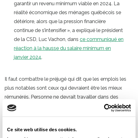
garantir un revenu minimum viable en 2024. La
réalité économique des ménages québécois se
détériore, alors que la pression financière
continue de s’intensifier », a expliqué le président
de la CSD, Luc Vachon, dans
ce communiqué en
réaction à la hausse du salaire minimum en
janvier 2024
.
Il faut combattre le préjugé qui dit que les emplois les
plus notables sont ceux qui devraient être les mieux
rémunérés. Personne ne devrait travailler dans des
conditions qui la maintiennent dans la pauvreté parce
que son emploi « vaudrait moins » : le droit de vivre
décemment grâce à de bonnes conditions de travail
Ce site web utilise des cookies.
appartient à tous et à toutes, et concerne tous les