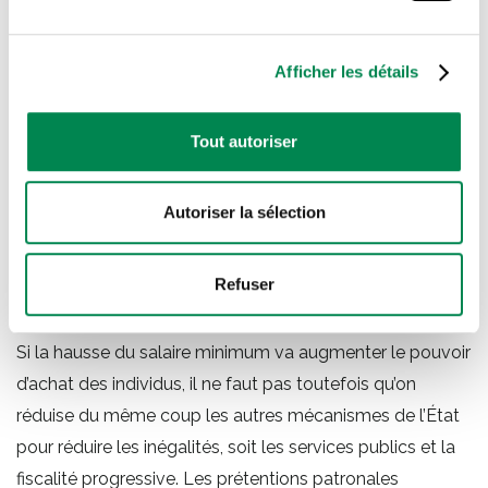
de 50% pour déterminer les hausses annuelles du salaire
minimum.
Afficher les détails
Un tel verrou est trompeur. La formule employée par
Fortin ne comprend pas les salaires hebdomadaires pour
Tout autoriser
déterminer le salaire moyen. Or, ces salaires sont
généralement plus élevés que les salaires horaires. Si on
intégrait ces salaires, le seuil de la moitié du salaire
Autoriser la sélection
horaire moyen serait plus élevé, laissant une plus grande
marge de manœuvre pour augmenter le salaire
Refuser
minimum.
Si la hausse du salaire minimum va augmenter le pouvoir
d’achat des individus, il ne faut pas toutefois qu’on
réduise du même coup les autres mécanismes de l’État
pour réduire les inégalités, soit les services publics et la
fiscalité progressive. Les prétentions patronales