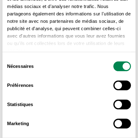
médias sociaux et d'analyser notre trafic. Nous
pas voté pour un tel programme et même si les partis
partageons également des informations sur l'utilisation de
d’opposition s’opposent à ce programme.
notre site avec nos partenaires de médias sociaux, de
publicité et d'analyse, qui peuvent combiner celles-ci
Lors des élections québécoises de 2018, les
avec d'autres informations que vous leur avez fournies
distorsions du système électoral actuel ont rendu
ou qu'ils ont collectées lors de votre utilisation de leurs
possibles les cas suivants :
services.
Sélection
L’élection de trois candidates et candidats
Nécessaires
du
avec moins de 30% des voix.
consentement
L’élection de seulement 41 candidates et
Préférences
candidats avec plus de 50% des voix.
Statistiques
Cela veut dire qu’une majorité de personnes candidates
ont été élues avec moins de la moitié des voix dans leur
Marketing
circonscription!