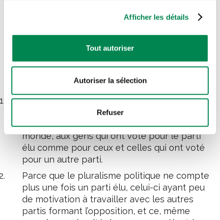
C’est à partir de cette situation absurde que le
mouvement pour une réforme du mode de scrutin s’est
Afficher les détails
développé avec pour objectif que chaque vote compte.
Tout autoriser
Cinq raisons de changer de mode
de scrutin
Autoriser la sélection
Parce que les lois, règlements, décrets et
autres mesures adoptés par les
Refuser
gouvernements s’appliquent pour tout le
monde, aux gens qui ont voté pour le parti
élu comme pour ceux et celles qui ont voté
pour un autre parti.
Parce que le pluralisme politique ne compte
plus une fois un parti élu, celui-ci ayant peu
de motivation à travailler avec les autres
partis formant l’opposition, et ce, même