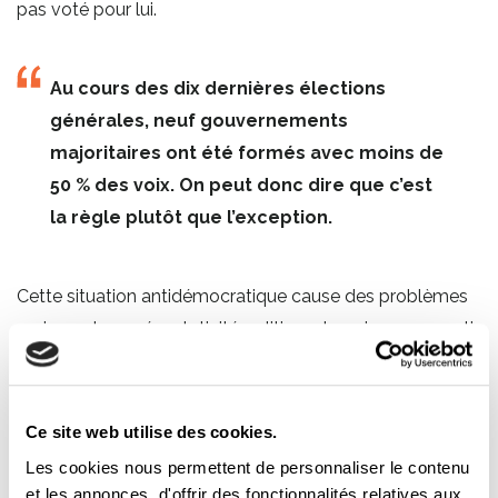
pas voté pour lui.
Au cours des dix dernières élections
générales, neuf gouvernements
majoritaires ont été formés avec moins de
50 % des voix. On peut donc dire que c’est
la règle plutôt que l’exception.
Cette situation antidémocratique cause des problèmes
majeurs de représentativité politique. Imaginons un parti
politique qui promet de mettre au pas les syndicats. Ce
dernier pourrait être élu par une minorité d’électeurs et
d’électrices et obtenir la majorité à l’Assemblée nationale.
Ce site web utilise des cookies.
Une fois élu, il pourra alors mettre en œuvre des mesures
Les cookies nous permettent de personnaliser le contenu
antisyndicales même si la majorité de la population n’a
et les annonces, d'offrir des fonctionnalités relatives aux