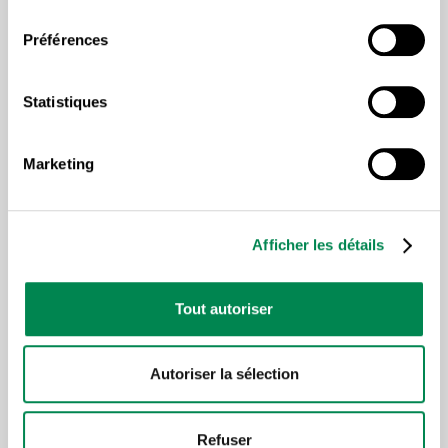
consentement
Lire plus d'articles sous la
Préférences
même thématique
Statistiques
Marketing
Afficher les détails
Tout autoriser
AVENIR DU TRAVAIL
LA CENTRALE
,
Autoriser la sélection
Retour sur la 39e assemblée
plénière de la CSD : d’hier à
Refuser