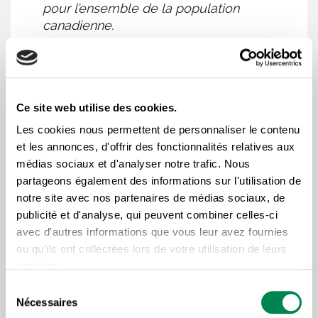
pour l’ensemble de la population
canadienne.
Les défis économiques actuels exigent des
réponses ambitieuses, et la CSD sera au rendez-
vous en novembre prochain pour analyser les
Ce site web utilise des cookies.
mesures contenues dans le prochain budget
Les cookies nous permettent de personnaliser le contenu
et les annonces, d'offrir des fonctionnalités relatives aux
fédéral.
médias sociaux et d'analyser notre trafic. Nous
partageons également des informations sur l'utilisation de
VOIR LE MÉMOIRE PRÉBUDGÉTAIRE DE LA CSD
notre site avec nos partenaires de médias sociaux, de
publicité et d'analyse, qui peuvent combiner celles-ci
avec d'autres informations que vous leur avez fournies
ou qu'ils ont collectées lors de votre utilisation de leurs
services.
Sélection
Nécessaires
du