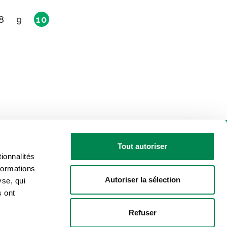
8
9
10
Tout autoriser
ionnalités
formations
Autoriser la sélection
yse, qui
sé par les actualités de la CSD?
s ont
Refuser