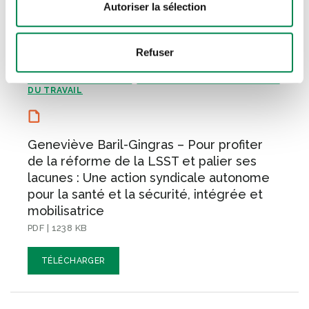
Autoriser la sélection
AVENIR DU TRAVAIL
COMBATTRE LES
,
Refuser
INÉGALITÉS
CONDITIONS DE TRAVAIL
,
DÉCENTES
ÉDUCATION SOINS DE SANTÉ ET
,
ASSISTANCE SOCIALE
PRÉVENTION DES ACCIDENTS
,
DU TRAVAIL
Geneviève Baril-Gingras – Pour profiter
de la réforme de la LSST et palier ses
lacunes : Une action syndicale autonome
pour la santé et la sécurité, intégrée et
mobilisatrice
PDF | 1238 KB
TÉLÉCHARGER