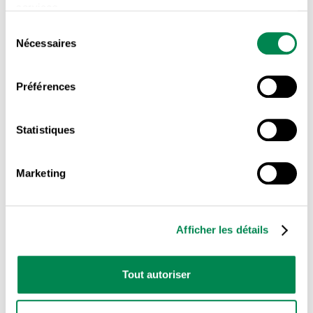
services.
Paul-André Lapointe – Face à la crise
Sélection
écologique, quelle transition mettre en
Nécessaires
du
œuvre pour conjuguer justice sociale et
consentement
justice environnementale ?
Préférences
PDF | 831 KB
TÉLÉCHARGER
Statistiques
Marketing
COMBATTRE LES INÉGALITÉS
CONDITIONS DE
,
TRAVAIL DÉCENTES
LUTTE FÉMINISTE AU QUÉBEC
,
Afficher les détails
Rapport provincial 2021-2022 de la
condition féminine à la CSD
Tout autoriser
PDF | 93 KB
TÉLÉCHARGER