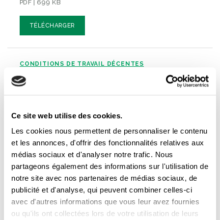
PDF | 699 KB
TÉLÉCHARGER
CONDITIONS DE TRAVAIL DÉCENTES
Les quatre mesures temporaires qui sont
venues à échéance le 24 septembre 2022
Ce site web utilise des cookies.
PDF | 212 KB
Les cookies nous permettent de personnaliser le contenu
et les annonces, d'offrir des fonctionnalités relatives aux
TÉLÉCHARGER
médias sociaux et d'analyser notre trafic. Nous
partageons également des informations sur l'utilisation de
notre site avec nos partenaires de médias sociaux, de
AVENIR DU TRAVAIL
CONDITIONS DE TRAVAIL
,
publicité et d'analyse, qui peuvent combiner celles-ci
DÉCENTES
RISQUES DU LIBRE-ÉCHANGE
,
avec d'autres informations que vous leur avez fournies
ou qu'ils ont collectées lors de votre utilisation de leurs