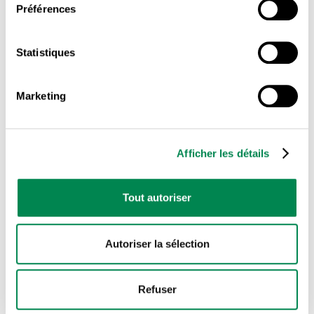
Préférences
Tous les documents
Statistiques
Avenir du travail
Marketing
Combattre les inégalités
Afficher les détails
Conditions de travail décentes
Tout autoriser
Construction
Covid-19
Autoriser la sélection
Refuser
Économie