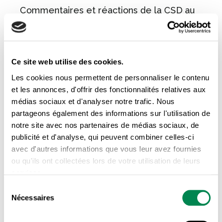
Commentaires et réactions de la CSD au
projet de loi 152, la Loi modifiant diverses
dispositions législatives concernant le
domaine du travail afin principalement de
donner suite à certaines
Ce site web utilise des cookies.
recommandations de la Commission
Les cookies nous permettent de personnaliser le contenu
Charbonneau
et les annonces, d'offrir des fonctionnalités relatives aux
PDF | 708 KB
médias sociaux et d'analyser notre trafic. Nous
partageons également des informations sur l'utilisation de
TÉLÉCHARGER
notre site avec nos partenaires de médias sociaux, de
publicité et d'analyse, qui peuvent combiner celles-ci
avec d'autres informations que vous leur avez fournies
ou qu'ils ont collectées lors de votre utilisation de leurs
services.
Sélection
Nécessaires
du
consentement
NAVIGUEZ PAR CATÉGORIE: