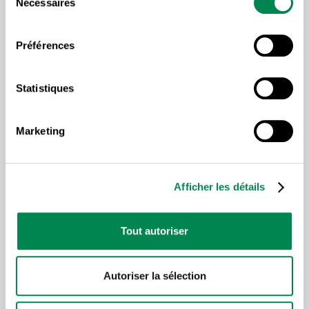
Nécessaires
du
consentement
Lire plus d'articles sous la
Préférences
même thématique
Statistiques
Marketing
Afficher les détails
Tout autoriser
COMBATTRE LES INÉGALITÉS
CONDITIONS DE
,
TRAVAIL DÉCENTES
FÉDÉM
LA CENTRALE
,
,
Autoriser la sélection
Opinion du président : pour des