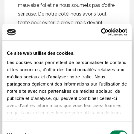
mauvaise foi et ne nous soumets pas d’offre
sérieuse. De notre côté, nous avons tout
tenté pour éviter la grève, mais devant
l’entêtement de l’employeur nous n’avons
pas le choix d’aller dans une action de
dernier recours », ajoute Martin Lévesque.
Ce site web utilise des cookies.
Les cookies nous permettent de personnaliser le contenu
Le syndicat souhaite retourner dès maintenant à la
et les annonces, d'offrir des fonctionnalités relatives aux
médias sociaux et d'analyser notre trafic. Nous
table de négociation à condition que l’employeur
partageons également des informations sur l'utilisation de
accepte de discuter sur les bases normales dans les
notre site avec nos partenaires de médias sociaux, de
rapports collectifs.
publicité et d'analyse, qui peuvent combiner celles-ci
avec d'autres informations que vous leur avez fournies
ou qu'ils ont collectées lors de votre utilisation de leurs
services.
Sélection