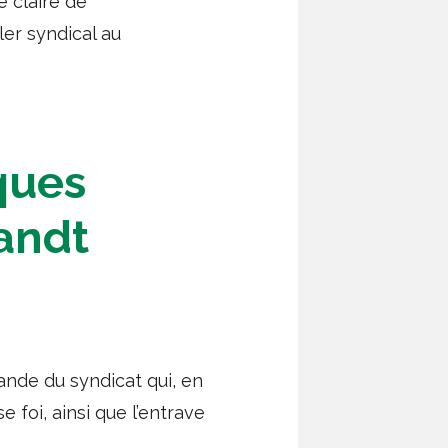
e claire de
ler syndical au
ques
andt
mande du syndicat qui, en
 foi, ainsi que l’entrave