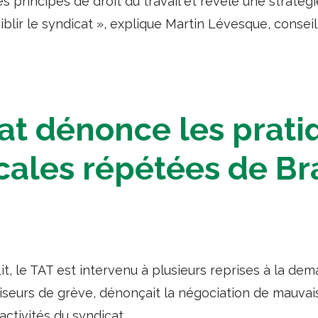
es principes de droit du travail et révèle une stratégi
iblir le syndicat », explique Martin Lévesque, conseil
at dénonce les prati
cales répétées de Br
it, le TAT est intervenu à plusieurs reprises à la de
briseurs de grève, dénonçait la négociation de mauvaise
activités du syndicat.