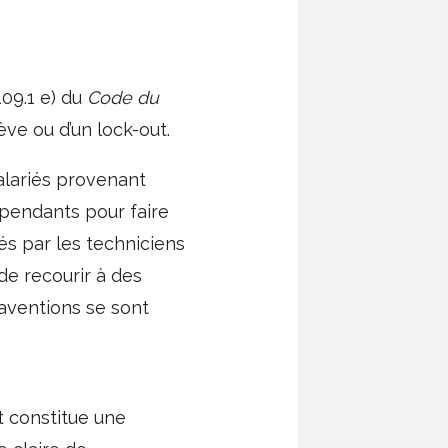
109.1 e) du
Code du
ve ou d’un lock-out.
salariés provenant
pendants pour faire
és par les techniciens
de recourir à des
raventions se sont
t constitue une