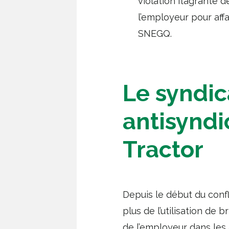
violation flagrante d
l’employeur pour affa
SNEGQ.
Le syndic
antisyndi
Tractor
Depuis le début du confl
plus de l’utilisation de 
de l’employeur dans les 