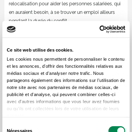
relocalisation pour aider les personnes salariées, qui
en auraient besoin, à se trouver un emploi ailleurs
pendant la durée du conflit.
« On va se battre jusqu’au bout pour
Ce site web utilise des cookies.
défendre les travailleuses et les travailleurs.
Ce n’est pas vrai qu’en 2022, alors que
Les cookies nous permettent de personnaliser le contenu
et les annonces, d'offrir des fonctionnalités relatives aux
l’inflation atteint des taux records, on va
médias sociaux et d'analyser notre trafic. Nous
accepter de maintenir les salariés dans des
partageons également des informations sur l'utilisation de
conditions de précarité financière, pendant
notre site avec nos partenaires de médias sociaux, de
que le président de Loblaws s’accorde 2
publicité et d'analyse, qui peuvent combiner celles-ci
millions d’augmentations », conclut
avec d'autres informations que vous leur avez fournies
ou qu'ils ont collectées lors de votre utilisation de leurs
monsieur Cournoyer.
services.
Sélection
Nécessaires
du