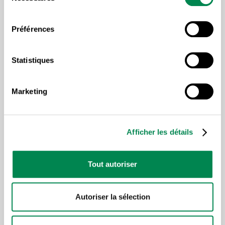
consentement
Préférences
Lire plus d'articles sous la
Statistiques
même thématique
Marketing
Afficher les détails
Tout autoriser
Autoriser la sélection
COMMERCE ET SERVICES
CONDITIONS DE TRAVAIL
,
DÉCENTES