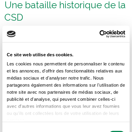
Une bataille historique de la
CSD
Grâce à la CSD, les ressources de type familial et
intermédiaire du Québec ont obtenu le droit de se
syndiquer.
Après une décennie de batailles juridiques,
Ce site web utilise des cookies.
les tribunaux reconnaissent enfin en 2009 leur droit de se
Les cookies nous permettent de personnaliser le contenu
et les annonces, d'offrir des fonctionnalités relatives aux
regrouper pour négocier collectivement leurs conditions
médias sociaux et d'analyser notre trafic. Nous
de travail.
Étant présente depuis le début et
partageons également des informations sur l'utilisation de
première au combat, la CSD possède une
notre site avec nos partenaires de médias sociaux, de
expertise qui dépasse de loin celle des autres
publicité et d'analyse, qui peuvent combiner celles-ci
associations.
La CSD est également la seule centrale
avec d'autres informations que vous leur avez fournies
ou qu'ils ont collectées lors de votre utilisation de leurs
syndicale au Québec ayant un dirigeant élu qui provient
services.
du milieu des Ressources, Me Kaven Bissonnette.
Sélection