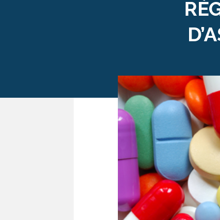
RÉG
D’