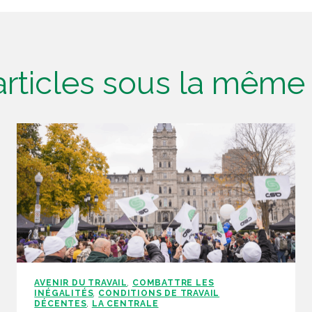
'articles sous la mêm
AVENIR DU TRAVAIL
COMBATTRE LES
,
INÉGALITÉS
CONDITIONS DE TRAVAIL
,
DÉCENTES
LA CENTRALE
,