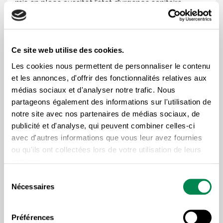
mis en place aussitôt l’état d’urgence sanitaire
déclaré au Québec par le gouvernement en raison
de la COVID-19.
Ce site web utilise des cookies.
Les cookies nous permettent de personnaliser le contenu
« On a travaillé en équipe : de nos
et les annonces, d'offrir des fonctionnalités relatives aux
ressources à nos associations régionales, de
médias sociaux et d'analyser notre trafic. Nous
nos associations régionales à nos
partageons également des informations sur l'utilisation de
conseillers syndicaux, de nos conseillers
notre site avec nos partenaires de médias sociaux, de
syndicaux au ministère de la Santé et des
publicité et d'analyse, qui peuvent combiner celles-ci
avec d'autres informations que vous leur avez fournies
Services sociaux. Cela a donné un excellent
ou qu'ils ont collectées lors de votre utilisation de leurs
résultat puisqu’il y a eu très peu de cas de
services.
COVID-19 dans nos ressources. »
Sélection
Nécessaires
du
consentement
Elle a aussi rappelé aux membres les
gains
obtenus par la CSD
et les représentations faites
Préférences