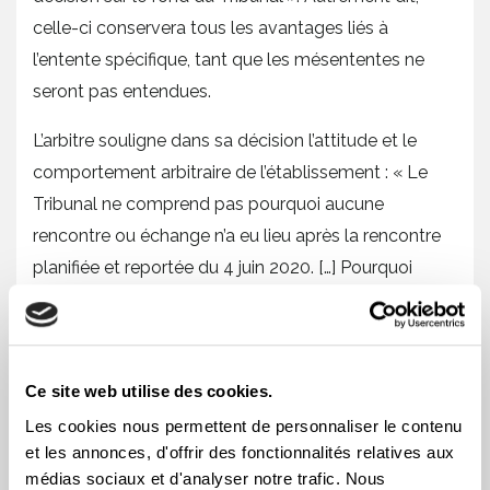
celle-ci conservera tous les avantages liés à
l’entente spécifique, tant que les mésententes ne
seront pas entendues.
L’arbitre souligne dans sa décision l’attitude et le
comportement arbitraire de l’établissement : « Le
Tribunal ne comprend pas pourquoi aucune
rencontre ou échange n’a eu lieu après la rencontre
planifiée et reportée du 4 juin 2020. […] Pourquoi
l’intimé [l’établissement] n’a-t-il pas voulu procéder
avec célérité avant la fin de l’entente spécifique du
30 septembre 2020, malgré les demandes et offres
Ce site web utilise des cookies.
répétées du Tribunal à entendre ces litiges ? »,
explique l’arbitre.
Les cookies nous permettent de personnaliser le contenu
et les annonces, d'offrir des fonctionnalités relatives aux
Il s’agit d’une décision importante qui vient affirmer
médias sociaux et d'analyser notre trafic. Nous