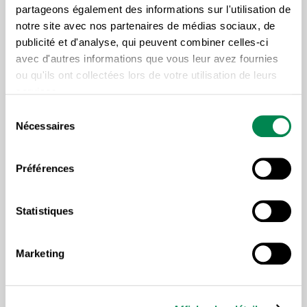
partageons également des informations sur l'utilisation de
que les établissements ne peuvent pas avoir des
notre site avec nos partenaires de médias sociaux, de
comportements arbitraires. Les ressources n’ont pas
publicité et d'analyse, qui peuvent combiner celles-ci
à assumer ce genre de comportement et la CSD
avec d'autres informations que vous leur avez fournies
sera toujours là pour défendre leurs droits.
ou qu'ils ont collectées lors de votre utilisation de leurs
Rappelons que la CSD a également obtenu gain de
services.
cause
en juillet dernier
dans une autre ordonnance
Sélection
Nécessaires
du
de sauvegarde concernant l’ADRAQ CSD —
consentement
Laurentides.
Préférences
Statistiques
Marketing
Lire plus d'articles sous la
même thématique