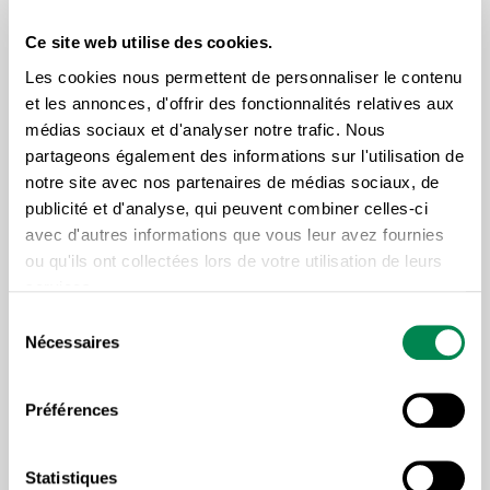
l’exécution conforme de l’entente spécifique (les
services à rendre à l’usager) et la pérennité de sa
Ce site web utilise des cookies.
santé financière ». Cette ordonnance de sauvegarde
Les cookies nous permettent de personnaliser le contenu
empêche donc l’établissement de toute action de
et les annonces, d'offrir des fonctionnalités relatives aux
médias sociaux et d'analyser notre trafic. Nous
recouvrement à l’égard de la ressource, et ce, tant et
partageons également des informations sur l'utilisation de
aussi longtemps qu’il n’y aura pas un jugement sur le
notre site avec nos partenaires de médias sociaux, de
fond de la mésentente. La CSD accueille avec
publicité et d'analyse, qui peuvent combiner celles-ci
satisfaction cette décision en faveur de l’association
avec d'autres informations que vous leur avez fournies
récemment intégrée à ses rangs.
ou qu'ils ont collectées lors de votre utilisation de leurs
services.
Sélection
« Notre objectif est de faire une différence
Nécessaires
du
dans le respect des droits de nos membres
consentement
et ça commence dès qu’ils sont dans nos
Préférences
rangs. Cette décision en est un bel exemple.
On s’assure toujours d’un traitement
Statistiques