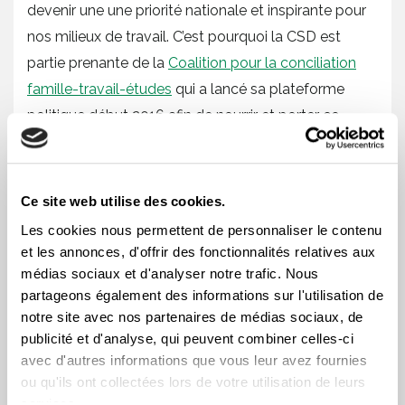
devenir une une priorité nationale et inspirante pour
nos milieux de travail. C’est pourquoi la CSD est
partie prenante de la
Coalition pour la conciliation
famille-travail-études
qui a lancé sa plateforme
politique début 2016 afin de nourrir et porter ce
combat.
Plus de détails en direct et des photos sur la
page
Ce site web utilise des cookies.
Facebook de la CSD
Les cookies nous permettent de personnaliser le contenu
et les annonces, d'offrir des fonctionnalités relatives aux
médias sociaux et d'analyser notre trafic. Nous
partageons également des informations sur l'utilisation de
La conciliation travail-famille+études est une préoccupation
de longue date des militants de la CSD.
notre site avec nos partenaires de médias sociaux, de
publicité et d'analyse, qui peuvent combiner celles-ci
avec d'autres informations que vous leur avez fournies
ou qu'ils ont collectées lors de votre utilisation de leurs
Les trois axes majeurs de revendication de la Coalition.
services.