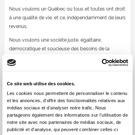
Nous voulons un Québec où tous et toutes ont droit
à une qualité de vie, et ce, indépendamment de leurs
revenus.
Nous voulons une société juste, égalitaire,
démocratique et soucieuse des besoins de la
collectivité.
Oui, nous avons les moyens!
Ce site web utilise des cookies.
Signataires
Les cookies nous permettent de personnaliser le contenu
Alliance du personnel professionnel et technique de
et les annonces, d'offrir des fonctionnalités relatives aux
la santé et des services sociaux (APTS)
médias sociaux et d'analyser notre trafic. Nous
partageons également des informations sur l'utilisation de
Alternatives
notre site avec nos partenaires de médias sociaux, de
publicité et d'analyse, qui peuvent combiner celles-ci
Association pour une solidarité syndicale étudiante