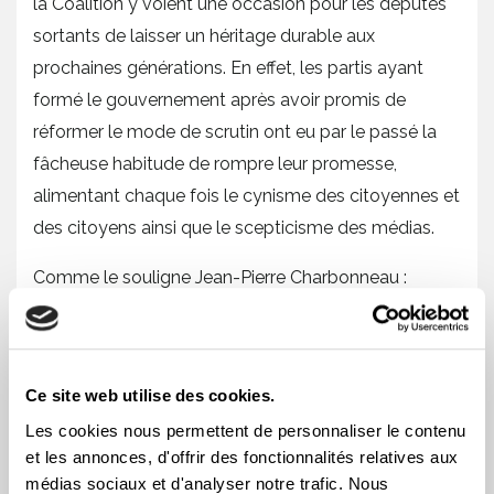
la Coalition y voient une occasion pour les députés
sortants de laisser un héritage durable aux
prochaines générations. En effet, les partis ayant
formé le gouvernement après avoir promis de
réformer le mode de scrutin ont eu par le passé la
fâcheuse habitude de rompre leur promesse,
alimentant chaque fois le cynisme des citoyennes et
des citoyens ainsi que le scepticisme des médias.
Comme le souligne Jean-Pierre Charbonneau :
« Ils en ont inévitablement payé le prix. Il est
temps de mettre un terme à ces rimes de
Ce site web utilise des cookies.
l’histoire pour faire en sorte que les élections
Les cookies nous permettent de personnaliser le contenu
prévues en octobre 2026 soient les
et les annonces, d'offrir des fonctionnalités relatives aux
dernières tenues selon le mode de scrutin
médias sociaux et d'analyser notre trafic. Nous