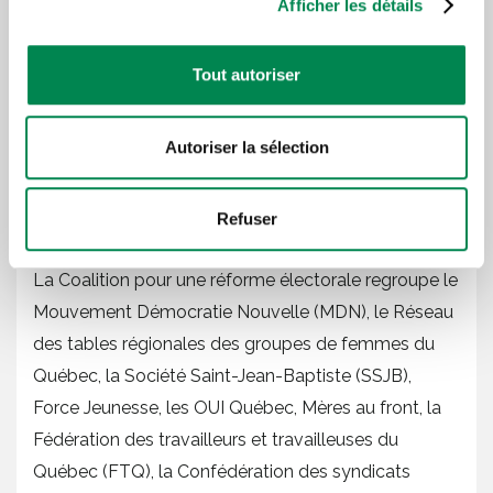
Afficher les détails
de scrutin plus équitable et représentatif. Faute de la
saisir en mettant de côté leurs intérêts partisans, les
Tout autoriser
membres de la Coalition appellent les partis
politiques à s’entendre afin de réformer le mode de
Autoriser la sélection
scrutin rapidement lors de la prochaine législature.
Profil de la Coalition pour une réforme
Refuser
électorale
La Coalition pour une réforme électorale regroupe le
Mouvement Démocratie Nouvelle (MDN), le Réseau
des tables régionales des groupes de femmes du
Québec, la Société Saint-Jean-Baptiste (SSJB),
Force Jeunesse, les OUI Québec, Mères au front, la
Fédération des travailleurs et travailleuses du
Québec (FTQ), la Confédération des syndicats