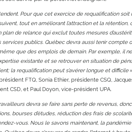
tendent. Pour que cet exercice de requalification soit 
suivent, tout en améliorant l’attraction et la rétention,
n plan de relance qui exclut toutes mesures d’austérit
s services publics. Québec devra aussi tenir compte 
 même que des emplois de demain. Par exemple, il ne 
expertise existante et se retrouver en situation de p
ient; la requalification peut s’avérer longue et difficile
»
 président FTQ, Sonia Ethier, présidente CSQ, Jacqu
ent CSD, et Paul Doyon, vice-président UPA.
travailleurs devra se faire sans perte de revenus, donc
ns, bourses d’études, réduction des frais de scolarit
rendez-vous. Nous le savons maintenant, la pandémie a