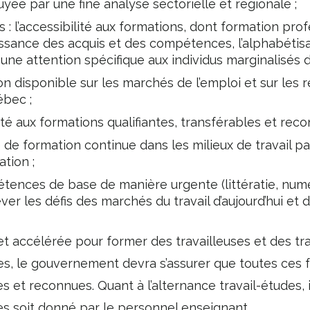
yée par une fine analyse sectorielle et régionale ;
 : l’accessibilité aux formations, dont formation pro
issance des acquis et des compétences, l’alphabétisati
une attention spécifique aux individus marginalisés d
on disponible sur les marchés de l’emploi et sur les 
ébec ;
lité aux formations qualifiantes, transférables et reco
e de formation continue dans les milieux de travail p
tion ;
ences de base de manière urgente (littératie, numéra
er les défis des marchés du travail d’aujourd’hui et 
et accélérée pour former des travailleuses et des trav
des, le gouvernement devra s’assurer que toutes ces 
es et reconnues. Quant à l’alternance travail-études, il
 soit donné par le personnel enseignant.