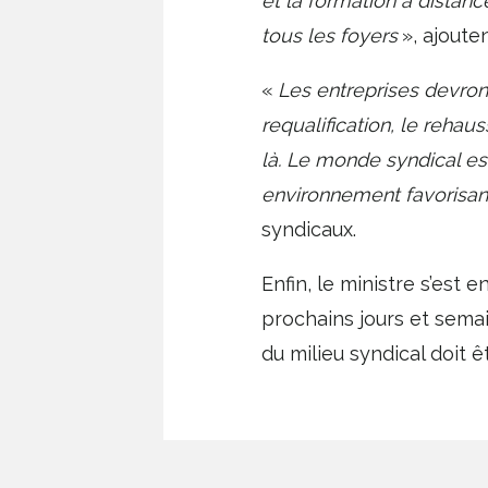
et la formation à distanc
tous les foyers
», ajoute
«
Les entreprises devront
requalification, le reh
là. Le monde syndical est
environnement favorisant
syndicaux.
Enfin, le ministre s’est
prochains jours et sema
du milieu syndical doit