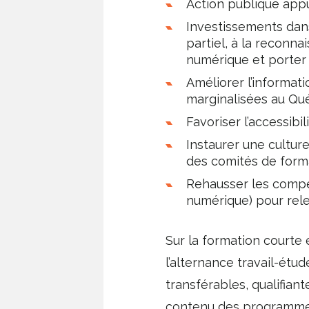
Action publique appu
Investissements dans
partiel, à la reconna
numérique et porter 
Améliorer l’informati
marginalisées au Qu
Favoriser l’accessibi
Instaurer une cultur
des comités de forma
Rehausser les compét
numérique) pour relev
Sur la formation courte 
l’alternance travail-étu
transférables, qualifiant
contenu des programmes