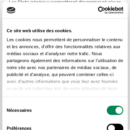
Les États généraux permettront d’examiner plusieurs
questions essentielles liées à l’avenir du syndicalisme
québécois. Ils porteront sur la place du syndicalisme
dans la société et son rôle dans l’amélioration du
Ce site web utilise des cookies.
bien-être collectif, ainsi que sur la capacité des
Les cookies nous permettent de personnaliser le contenu
syndicats à mobiliser leurs membres et à accroître
et les annonces, d'offrir des fonctionnalités relatives aux
leur rapport de force. L’évolution des relations
médias sociaux et d'analyser notre trafic. Nous
partageons également des informations sur l'utilisation de
intersyndicales sera également abordée, de même
notre site avec nos partenaires de médias sociaux, de
que le modèle québécois en relations de travail ainsi
publicité et d'analyse, qui peuvent combiner celles-ci
que la représentativité et le sentiment
avec d'autres informations que vous leur avez fournies
d’appartenance des membres. Enfin, les discussions
ou qu'ils ont collectées lors de votre utilisation de leurs
porteront sur les façons de lever les obstacles à la
services.
participation des groupes historiquement
Sélection
Nécessaires
du
discriminés afin d’assurer une plus grande inclusion
consentement
au sein du mouvement syndical.
Préférences