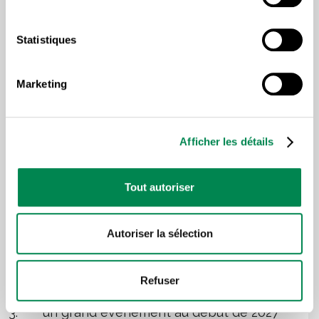
UN PROCESSUS EN
Statistiques
TROIS GRANDES ÉTAPES
Marketing
Cette initiative intersyndicale s’étendra sur plus d’un
an et demi et comprendra :
Afficher les détails
une période de consultation des
travailleuses et travailleurs, ainsi que de
Tout autoriser
spécialistes du monde du travail et de la
société civile, en 2025 pour recueillir leurs
perspectives ;
Autoriser la sélection
un colloque au printemps 2026 pour
discuter des résultats des consultations
Refuser
et identifier des pistes de solution;
un grand événement au début de 2027