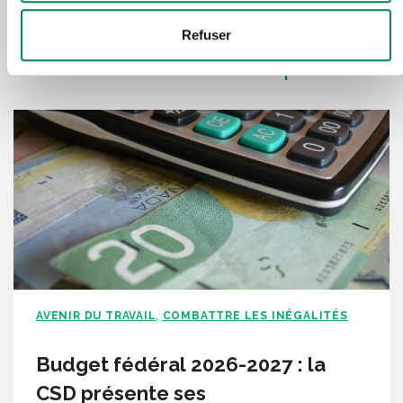
Lire plus d'articles sous la
Refuser
même thématique
AVENIR DU TRAVAIL
COMBATTRE LES INÉGALITÉS
,
Budget fédéral 2026-2027 : la
CSD présente ses