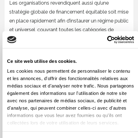
Les organisations revendiquent aussi qu’une
stratégie globale de financement équitable soit mise
en place rapidement afin d’instaurer un régime public
et universel, couvrant toutes les catégories de
médicaments, en concertation avec les provinces et
les territoires. La gratuité des médicaments devrait
aussi s’appliquer à tous les médicaments qui seront
Ce site web utilise des cookies.
couverts par l’éventuelle liste nationale.
Les cookies nous permettent de personnaliser le contenu
et les annonces, d'offrir des fonctionnalités relatives aux
Pour consulter le
médias sociaux et d'analyser notre trafic. Nous partageons
mémoire :
https://uniondesconsommateurs.ca/memoir
également des informations sur l'utilisation de notre site
c-64/
avec nos partenaires de médias sociaux, de publicité et
d'analyse, qui peuvent combiner celles-ci avec d'autres
À propos
informations que vous leur avez fournies ou qu'ils ont
collectées lors de votre utilisation de leurs services.
Les neuf organisations sont : l’Alliance du personnel
professionnel et technique de la santé et des