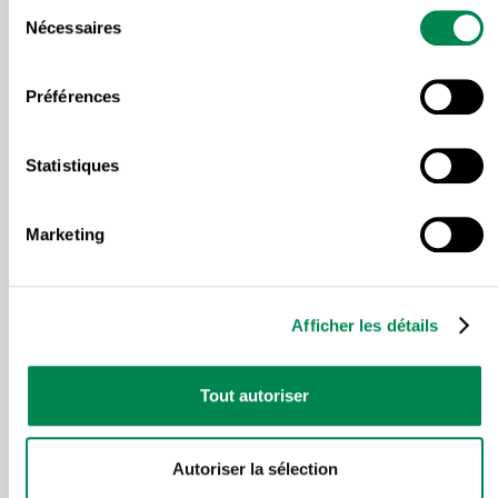
Sélection
services sociaux (APTS), la Centrale des syndicats
Nécessaires
du
démocratiques (CSD), la Coalition solidarité santé
consentement
(CSS), la Confédération des syndicats nationaux
Préférences
(CSN), la Centrale des syndicats du Québec (CSQ),
la Fédération interprofessionnelle de la santé du
Statistiques
Québec (FIQ), la Fédération des travailleurs et
travailleuses du Québec (FTQ), la Table des
Marketing
regroupements provinciaux d’organismes
communautaires et bénévoles (TRPOCB) et l’Union
des consommateurs qui représente 15 associations
Afficher les détails
de défense des droits des consommateurs.
Tout autoriser
Autoriser la sélection