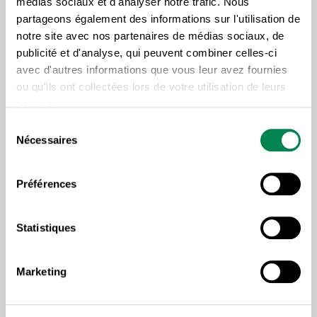
médias sociaux et d'analyser notre trafic. Nous
« Si les personnes immigrantes au Québec
partageons également des informations sur l'utilisation de
notre site avec nos partenaires de médias sociaux, de
se retrouvent aujourd’hui isolées et vivent
publicité et d'analyse, qui peuvent combiner celles-ci
des difficultés pour apprendre le français,
avec d'autres informations que vous leur avez fournies
trouver un emploi et réussir leur intégration
ou qu'ils ont collectées lors de votre utilisation de leurs
au Québec, c’est notamment à cause des
services.
politiques migratoires improvisées,
Sélection
Nécessaires
changeantes et mal appliquées du
du
consentement
gouvernement du Québec. Un examen
critique de ce qui a été fait à ce jour est
Préférences
requis pour que les actions suivent les
intentions », conclut Luc Vachon.
Statistiques
Marketing