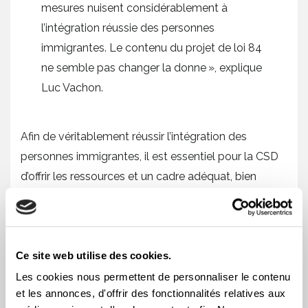
mesures nuisent considérablement à
l’intégration réussie des personnes
immigrantes. Le contenu du projet de loi 84
ne semble pas changer la donne », explique
Luc Vachon.
Afin de véritablement réussir l’intégration des
personnes immigrantes, il est essentiel pour la CSD
d’offrir les ressources et un cadre adéquat, bien
financé, accessible sur tout le territoire, et
suffisamment flexible. Au contraire, le cadre proposé
du PL 84 fait craindre à la centrale syndicale que
Ce site web utilise des cookies.
l’accès à des services publics soit réduit pour les
personnes immigrantes.
Les cookies nous permettent de personnaliser le contenu
et les annonces, d'offrir des fonctionnalités relatives aux