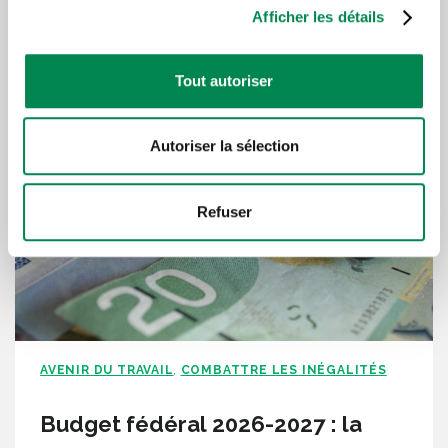
Afficher les détails
Lire plus d'articles sous la
même thématique
Tout autoriser
Autoriser la sélection
Refuser
AVENIR DU TRAVAIL
COMBATTRE LES INÉGALITÉS
,
Budget fédéral 2026-2027 : la