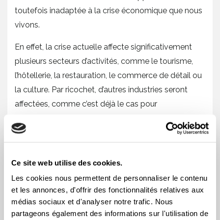
toutefois inadaptée à la crise économique que nous
vivons.
En effet, la crise actuelle affecte significativement
plusieurs secteurs d’activités, comme le tourisme,
l’hôtellerie, la restauration, le commerce de détail ou
la culture. Par ricochet, d’autres industries seront
affectées, comme c’est déjà le cas pour
l’aéronautique ou le transport. En période de crise
habituelle, les investissements en infrastructures
provoquent des retombées économiques, mais
dans la crise actuelle, ces secteurs sont incapables
Ce site web utilise des cookies.
d’opérer normalement et les retombées seront donc
Les cookies nous permettent de personnaliser le contenu
grandement réduites.
et les annonces, d'offrir des fonctionnalités relatives aux
médias sociaux et d'analyser notre trafic. Nous
Le PL 66 manque donc cruellement de plans
partageons également des informations sur l'utilisation de