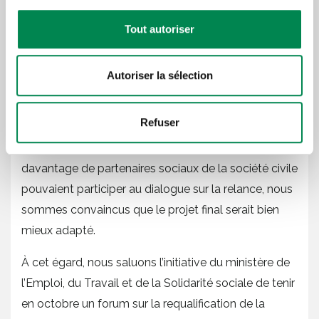
Il ne faut pas perdre de vue que la pandémie a
Tout autoriser
exacerbé de nombreuses contradictions sociales et
économiques déjà présentes bien avant que cette
dernière ne survienne. Le gouvernement ne doit pas
Autoriser la sélection
diriger en solo la relance et doit œuvrer de concert
avec les acteurs de la société civile.
Refuser
Ainsi, un changement de cap s’impose, car si
davantage de partenaires sociaux de la société civile
pouvaient participer au dialogue sur la relance, nous
sommes convaincus que le projet final serait bien
mieux adapté.
À cet égard, nous saluons l’initiative du ministère de
l’Emploi, du Travail et de la Solidarité sociale de tenir
en octobre un forum sur la requalification de la