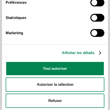
Préférences
deboutte ! »
Statistiques
22 JANVIER 2026
Marketing
Afficher les détails
Tout autoriser
Autoriser la sélection
LUTTE FÉMINISTE AU QUÉBEC
Refuser