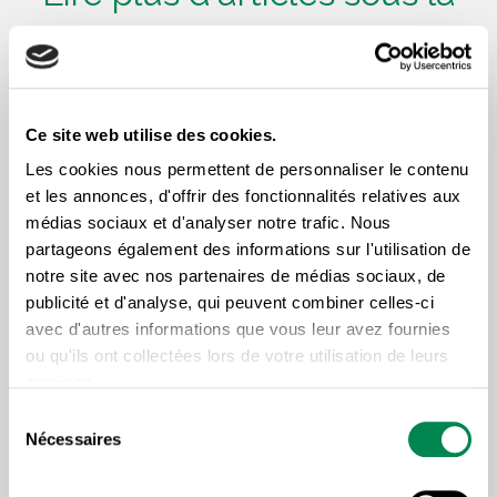
même thématique
Ce site web utilise des cookies.
Les cookies nous permettent de personnaliser le contenu
et les annonces, d'offrir des fonctionnalités relatives aux
médias sociaux et d'analyser notre trafic. Nous
partageons également des informations sur l'utilisation de
notre site avec nos partenaires de médias sociaux, de
publicité et d'analyse, qui peuvent combiner celles-ci
avec d'autres informations que vous leur avez fournies
LUTTE FÉMINISTE AU QUÉBEC
ou qu'ils ont collectées lors de votre utilisation de leurs
services.
Le 8 mars 2026, la Journée
Sélection
Nécessaires
internationale des droits des
du
consentement
femmes : « Générations