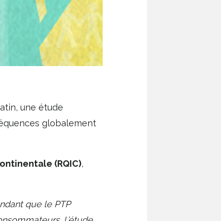
atin, une étude
équences globalement
continentale (RQIC)
,
endant que le PTP
onsommateurs. L’étude