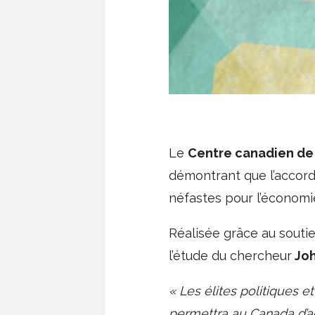
Le
Centre canadien de 
démontrant que l’accor
néfastes pour l’économi
Réalisée grâce au soutie
l’étude du chercheur
Joh
« Les élites politiques 
permettra au Canada d’