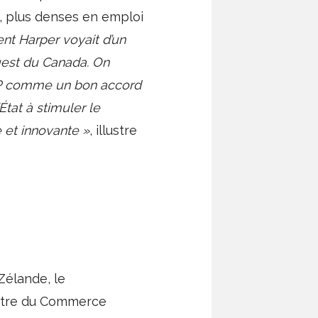
s, plus denses en emploi
t Harper voyait d’un
uest du Canada. On
TP comme un bon accord
État à stimuler le
 et innovante »
, illustre
Zélande, le
istre du Commerce