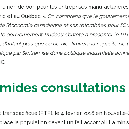
ure rien de bon pour les entreprises manufacturière
rio et au Québec.
« On comprend que le gouvernemen
n de l’économie canadienne et ses retombées pour l’O
le gouvernement Trudeau s’entête à présenter le P
d’autant plus que ce dernier limitera la capacité de l’
 par l’entremise d’une politique industrielle active
C.
imides consultations
t transpacifique (PTP), le 4 février 2016 en Nouvelle-
lace la population devant un fait accompli. La min