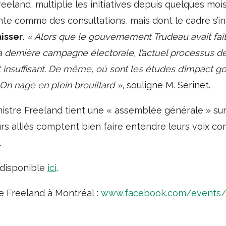
Freeland, multiplie les initiatives depuis quelques mo
e comme des consultations, mais dont le cadre s’in
aisser
.
« Alors que le gouvernement Trudeau avait fait
a dernière campagne électorale, l’actuel processus d
t insuffisant. De même, où sont les études d’impact 
n nage en plein brouillard »
, souligne M. Serinet.
inistre Freeland tient une « assemblée générale » su
s alliés comptent bien faire entendre leurs voix co
.
 disponible
ici
.
re Freeland à Montréal :
www.facebook.com/events