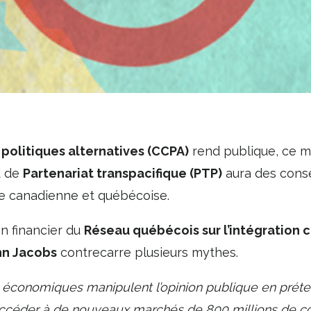
politiques alternatives (CCPA)
rend publique, ce m
d de
Partenariat transpacifique (PTP)
aura des cons
e canadienne et québécoise.
n financier du
Réseau québécois sur l’intégration 
n Jacobs
contrecarre plusieurs mythes.
et économiques manipulent l’opinion publique en prét
accéder à de nouveaux marchés de 800 millions de c