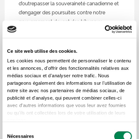
d’outrepasser la souveraineté canadienne et
d’engager des poursuites contre notre
gouvernement devant des tribunaux
commerciaux secrets », s’est indigné le
porte-parole du RCJ. « Qui d’autres possède
un tel pouvoir de se soustraire de notre
Ce site web utilise des cookies.
système de justice? » s’interroge O’Hanlon.
Les cookies nous permettent de personnaliser le contenu
«Personne ! Dans les faits, les dispositions
et les annonces, d'offrir des fonctionnalités relatives aux
du PTP placent les grandes entreprises
médias sociaux et d'analyser notre trafic. Nous
partageons également des informations sur l'utilisation de
carrément au-dessus de la loi ! »
notre site avec nos partenaires de médias sociaux, de
publicité et d'analyse, qui peuvent combiner celles-ci
avec d'autres informations que vous leur avez fournies
Le PTP touche de larges pans de nos politiques
ou qu'ils ont collectées lors de votre utilisation de leurs
publiques: règlementation, ouverture de nouveaux
services.
secteurs de services à l’investissement étranger,
Sélection
agriculture et système de gestion de l’offre, droits de
Nécessaires
du