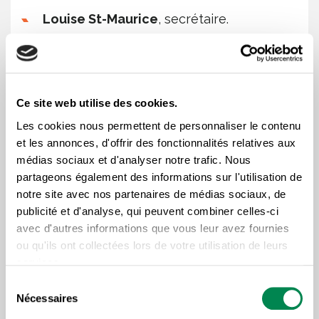
Louise St-Maurice
, secrétaire.
Patrick Daigneault
, conseiller syndical
affecté à la construction (Montréal).
Yannick Chateauvert
, conseiller syndical
affecté à la construction (Québec)
Ce site web utilise des cookies.
Les cookies nous permettent de personnaliser le contenu
Le bureau syndical souhaite à toutes et à tous les
et les annonces, d'offrir des fonctionnalités relatives aux
médias sociaux et d'analyser notre trafic. Nous
nouveaux membres du personnel la bienvenue dans
partageons également des informations sur l'utilisation de
notre équipe!
notre site avec nos partenaires de médias sociaux, de
publicité et d'analyse, qui peuvent combiner celles-ci
avec d'autres informations que vous leur avez fournies
ou qu'ils ont collectées lors de votre utilisation de leurs
services.
Sélection
Lire plus d'articles sous la
Nécessaires
du
consentement