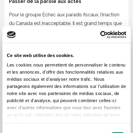
Passer de la parole aux actes
Pour le groupe Échec aux paradis fiscaux, l’inaction
du Canada est inacceptable. Il est grand temps que
le premier ministre Stephen Harper passe de la
parole aux actes. « Le gouvernement de Stephen
Harper prétend faire l’impossible pour lutter contre
Ce site web utilise des cookies.
les paradis fiscaux. Mais son champ d’action se limite
Les cookies nous permettent de personnaliser le contenu
à quelques condamnations de citoyens fautifs
et les annonces, d'offrir des fonctionnalités relatives aux
pendant que des banques et des multinationales
médias sociaux et d'analyser notre trafic. Nous
transitent sans peine des dizaines de milliards de
partageons également des informations sur l'utilisation de
dollars par les paradis fiscaux pour réduire leurs
notre site avec nos partenaires de médias sociaux, de
publicité et d'analyse, qui peuvent combiner celles-ci
impôts au Québec et au Canada » conclut-il.
avec d'autres informations que vous leur avez fournies
Campagne
Levez le voile
ou qu'ils ont collectées lors de votre utilisation de leurs
services.
Le 29 avril dernier, le groupe Échec aux paradis
Sélection