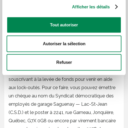
résoudre le conflit
Afficher les détails
Pour témoigner aux concessionnaires que vous
n’endosser pas le lock-out actuel, le meilleur moyen
Tout autoriser
est de s’abstenir d’acheter chez les entreprises
visées par le lock-out ou de faire faire vos
Autoriser la sélection
réparations et entretiens chez des concessionnaires
d’automobiles hors de la région.
Refuser
Vous êtes aussi invités à montrer votre soutien en
souscrivant à la levée de fonds pour venir en aide
aux lock-outés. Pour ce faire, vous pouvez émettre
un chèque au nom du Syndicat démocratique des
employés de garage Saguenay — Lac-St-Jean
(C.S.D.) et le poster à 2241, rue Garneau, Jonquière,
Québec, G7X 0G8 ou encore par virement bancaire