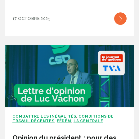
17 OCTOBRE 2025
COMBATTRE LES INÉGALITÉS
CONDITIONS DE
,
TRAVAIL DÉCENTES
FÉDÉM
LA CENTRALE
,
,
Opinion du président : pour des