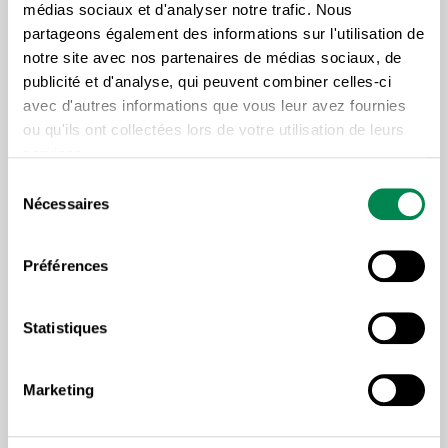
médias sociaux et d'analyser notre trafic. Nous
dégradation de la qualité de vie, toute
partageons également des informations sur l'utilisation de
comme la compromission de la
notre site avec nos partenaires de médias sociaux, de
conciliation travail-famille.
publicité et d'analyse, qui peuvent combiner celles-ci
avec d'autres informations que vous leur avez fournies
Augmenter la précarité
ou qu'ils ont collectées lors de votre utilisation de leurs
services.
Demande : Ajouter dans la convention
Sélection
Nécessaires
collective de travail un nouveau statut,
du
soit celui de salarié à temps partiel.
consentement
Effet : Créer deux catégories de salariés
Préférences
aux conditions fort différentes, les uns
bénéficiant d’une certaine stabilité
Statistiques
d’emploi, les autres vivant l’insécurité et
la précarité d’emploi.
Marketing
Poser un geste pour aider à