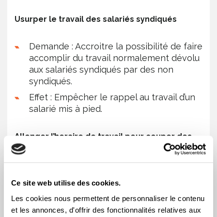
Usurper le travail des salariés syndiqués
Demande : Accroitre la possibilité de faire
accomplir du travail normalement dévolu
aux salariés syndiqués par des non
syndiqués.
Effet : Empêcher le rappel au travail d’un
salarié mis à pied.
Allonger l’horaire de travail pour couper des
emplois
Demande : Programmer des horaires de
Ce site web utilise des cookies.
travail de 40 heures, réparties du lundi 7
Les cookies nous permettent de personnaliser le contenu
h 30 au vendredi minuit.
et les annonces, d'offrir des fonctionnalités relatives aux
Effet : Quelque 60 pertes d’emploi et une