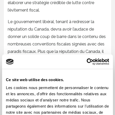
élaborer une stratégie crédible de lutte contre
l’évitement fiscal.
Le gouvernement libéral, tenant à redresser la
réputation du Canada, devra avoir l’audace de
donner un solide coup de barre dans le contenu des
nombreuses conventions fiscales signées avec des
paradis fiscaux. Plus que la réputation du Canada, il
en va de la confiance des contribuables dans la
légitimité du régime d’imposition canadien, qui se
répercute sur les revenus des provinces, non sans
Ce site web utilise des cookies.
impact sur les services que la population s’attend à
Les cookies nous permettent de personnaliser le contenu
recevoir.
et les annonces, d'offrir des fonctionnalités relatives aux
Le collectif Échec aux paradis fiscaux continuera de
médias sociaux et d'analyser notre trafic. Nous
partageons également des informations sur l'utilisation de
suivre de près l’avancement des travaux du
notre site avec nos partenaires de médias sociaux, de