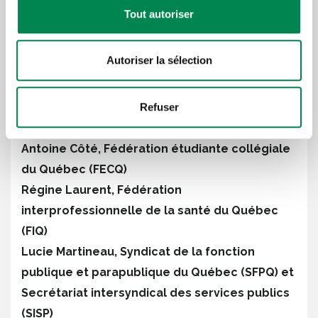
Claude Vaillancourt, ATTAC-Québec
Tout autoriser
François Vaudreuil, Centrale des syndicats
démocratiques (CSD)
Autoriser la sélection
Louise Chabot, Centrale des syndicats du
Québec (CSQ)
Refuser
Daniel Boyer, Fédération des travailleurs et
travailleuses du Québec (FTQ)
Antoine Côté, Fédération étudiante collégiale
du Québec (FECQ)
Régine Laurent, Fédération
interprofessionnelle de la santé du Québec
(FIQ)
Lucie Martineau, Syndicat de la fonction
publique et parapublique du Québec (SFPQ) et
Secrétariat intersyndical des services publics
(SISP)