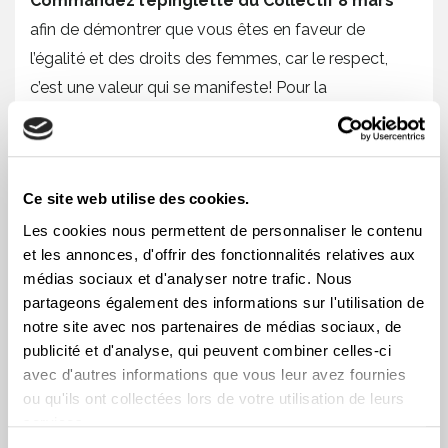
Commandez l’épinglette du Collectif 8 mars
afin de démontrer que vous êtes en faveur de
l’égalité et des droits des femmes, car le respect,
c’est une valeur qui se manifeste! Pour la
commander, contactez Christine Lahaie en
téléphonant au 514 899-8248 ou en écrivant à
lahaiec@csd.qc.ca.
Ce site web utilise des cookies.
Les cookies nous permettent de personnaliser le contenu
À l’ère des médias sociaux, nous vous invitons à
et les annonces, d'offrir des fonctionnalités relatives aux
utiliser le mot-clic
#respect
dans le cadre de vos
médias sociaux et d'analyser notre trafic. Nous
actions et communications entourant le 8 mars ou
partageons également des informations sur l'utilisation de
simplement pour commenter l’actualité.
notre site avec nos partenaires de médias sociaux, de
publicité et d'analyse, qui peuvent combiner celles-ci
Crédit photos : Le Collectif 8 mars. Agence :
avec d'autres informations que vous leur avez fournies
UPPERKUT. Direction artistique et design graphique :
ou qu'ils ont collectées lors de votre utilisation de leurs
services.
Sara Dubost-Delis.