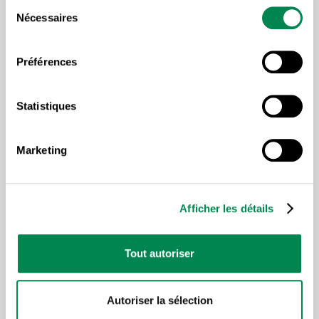
Sélection
Nécessaires
du
consentement
Préférences
Lire plus d'articles sous la
Statistiques
même thématique
Marketing
Afficher les détails
Tout autoriser
Autoriser la sélection