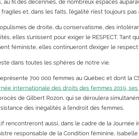
 au fil des décennies, de nombreux espaces auparav
fragiles et, dans les faits, l’égalité n’est toujours pas 
pulismes de droite, du conservatisme, des intoléran
lités, elles s’unissent pour exiger le RESPECT. Tant 
ent féministe, elles continueront d’exiger le respect
ste dans toutes les sphères de notre vie.
i représente 700 000 femmes au Québec et dont la CS
urnée internationale des droits des femmes 2019, ses
u procès de Gilbert Rozon, qui se déroulera simultaném
sistance des inégalités à l’endroit des femmes.
 rencontreront aussi, dans le cadre de la Journée i
stre responsable de la Condition féminine, Isabelle C