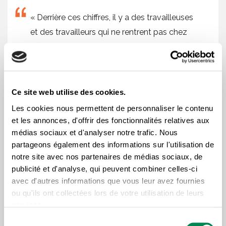
« Derrière ces chiffres, il y a des travailleuses
et des travailleurs qui ne rentrent pas chez
eux et des familles qui ne seront plus jamais
les mêmes. Il est plus que temps que la
prévention devienne une véritable priorité »,
insiste Luc Vachon.
Ce site web utilise des cookies.
Les cookies nous permettent de personnaliser le contenu
et les annonces, d'offrir des fonctionnalités relatives aux
médias sociaux et d'analyser notre trafic. Nous
Revenir à une vraie
partageons également des informations sur l'utilisation de
logique de prévention
notre site avec nos partenaires de médias sociaux, de
publicité et d'analyse, qui peuvent combiner celles-ci
avec d'autres informations que vous leur avez fournies
Pour la CSD, le bilan de 2025 montre que la
Loi
ou qu'ils ont collectées lors de votre utilisation de leurs
services.
modernisant le régime de santé et de sécurité du
Sélection
travail
n’a pas permis de renforcer suffisamment la