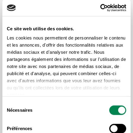
Illustration : Lino
Graphisme : Allegria Design
Ce site web utilise des cookies.
Les cookies nous permettent de personnaliser le contenu
17 min | français | 2012
et les annonces, d'offrir des fonctionnalités relatives aux
médias sociaux et d'analyser notre trafic. Nous
partageons également des informations sur l'utilisation de
notre site avec nos partenaires de médias sociaux, de
publicité et d'analyse, qui peuvent combiner celles-ci
avec d'autres informations que vous leur avez fournies
ou qu'ils ont collectées lors de votre utilisation de leurs
Lire plus d'articles sous la
services.
même thématique
Sélection
Nécessaires
du
consentement
Préférences