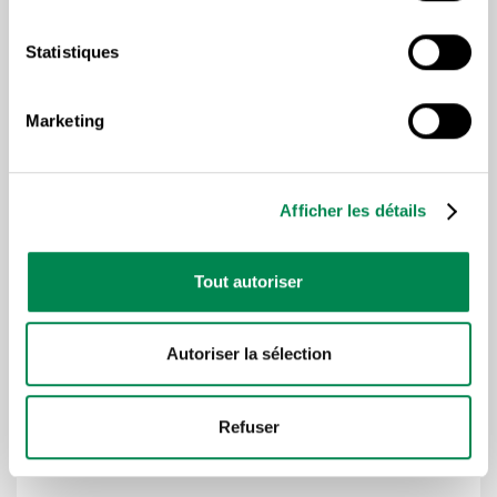
Statistiques
Marketing
Afficher les détails
RESSOURCES DE TYPE FAMILIAL ET CERTAINES
RESSOURCES INTERMÉDIAIRES
Tout autoriser
Les membres des ADREQ (CSD) et
des ADRAQ (CSD) entérinent leur
nouvelle entente collective
Autoriser la sélection
Refuser
10 JUILLET 2026