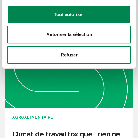
Tout autoriser
Lire plus d'articles sous la
même thématique
Autoriser la sélection
Refuser
AGROALIMENTAIRE
Climat de travail toxique : rien ne