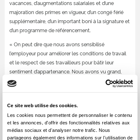
vacances, d’augmentations salariales et d’une
majoration des primes en vigueur, d’un congé férié
supplémentaire, d’un important boni à la signature et
d’un programme de référencement.
« On peut dire que nous avons sensibilisé
l’employeur pour améliorer les conditions de travail
et le respect de ses travailleurs pour bâtir leur
sentiment d’appartenance. Nous avons vu grand,
nous avons mis les bouchées doubles, et nous
avons réussi! Avec la CSD, c’est nos demandes, nos
idées, qui sont valorisées et mises de l’avant. Les
Ce site web utilise des cookies.
travailleurs ont vraiment l’autonomie nécessaire pour
Les cookies nous permettent de personnaliser le contenu
améliorer leurs propres conditions de travail,
et les annonces, d'offrir des fonctionnalités relatives aux
solidement conseillés et appuyés par la CSD » a
médias sociaux et d'analyser notre trafic. Nous
conclu le président.
partageons également des informations sur l'utilisation de