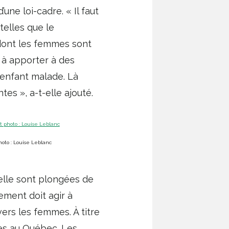
ne loi-cadre. « Il faut
elles que le
 dont les femmes sont
n à apporter à des
 enfant malade. Là
es », a-t-elle ajouté.
oto : Louise Leblanc
uelle sont plongées de
ment doit agir à
nvers les femmes. À titre
res au Québec. Les