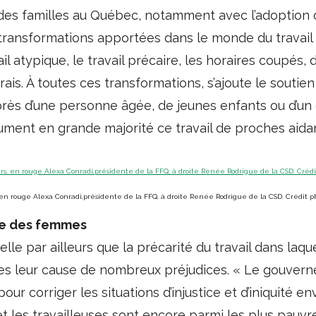
es familles au Québec, notamment avec l’adoption d’u
ransformations apportées dans le monde du travail t
 atypique, le travail précaire, les horaires coupés,
rais. À toutes ces transformations, s’ajoute le soutie
près d’une personne âgée, de jeunes enfants ou d’un
ent en grande majorité ce travail de proches aidant
n rouge Alexa Conradi,présidente de la FFQ, à droite Renée Rodrigue de la CSD. Crédit ph
e des femmes
elle par ailleurs que la précarité du travail dans laq
 leur cause de nombreux préjudices. « Le gouverne
our corriger les situations d’injustice et d’iniquité e
t les travailleuses sont encore parmi les plus pauv