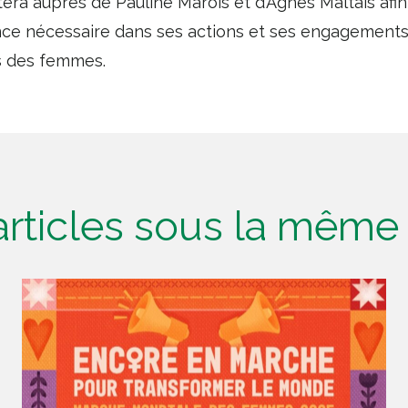
stera auprès de Pauline Marois et d’Agnès Maltais af
nce nécessaire dans ses actions et ses engagements
s des femmes.
'articles sous la mêm