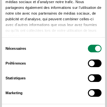
médias sociaux et d'analyser notre trafic. Nous
partageons également des informations sur l'utilisation de
«
Il s’agit de faire les choses autrement, d’organiser
notre site avec nos partenaires de médias sociaux, de
le travail autrement, de rendre l’environnement de
publicité et d'analyse, qui peuvent combiner celles-ci
travail plus flexible, ce dont toutes les catégories de
avec d'autres informations que vous leur avez fournies
ou qu'ils ont collectées lors de votre utilisation de leurs
personnel peuvent tirer profit. C’est une
services.
responsabilité qu’employeur et syndicat se
Sélection
partagent, c’est à eux de créer, par le dialogue
Nécessaires
du
social, un milieu de travail inclusif, de gérer la
consentement
diversité et d’y associer l’équité, les deux notions
Préférences
sont inséparables, car ce n’est pas la charité, ni des
privilèges que réclament les personnes
Statistiques
handicapées
», conclu-t-il.
Marketing