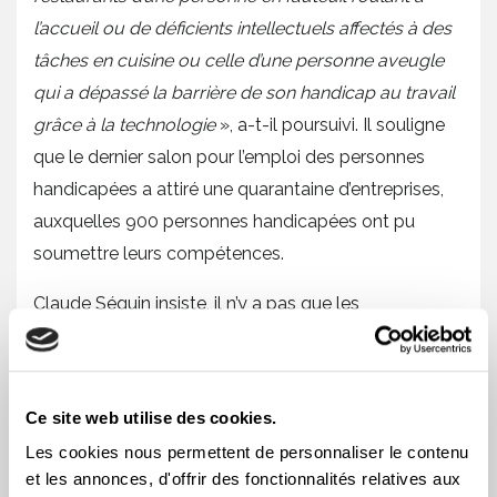
l’accueil ou de déficients intellectuels affectés à des
tâches en cuisine ou celle d’une personne aveugle
qui a dépassé la barrière de son handicap au travail
grâce à la technologie
», a-t-il poursuivi. Il souligne
que le dernier salon pour l’emploi des personnes
handicapées a attiré une quarantaine d’entreprises,
auxquelles 900 personnes handicapées ont pu
soumettre leurs compétences.
Claude Séguin insiste, il n’y a pas que les
compétences académiques qui devraient intéresser
les employeurs, les personnes handicapées ont, au
fil de leur parcours de vie, développé des qualités
Ce site web utilise des cookies.
comme la détermination, la persévérance ainsi
Les cookies nous permettent de personnaliser le contenu
qu’une grande capacité d’adaptation, ce qui est de
et les annonces, d'offrir des fonctionnalités relatives aux
plus en plus recherché sur le marché du travail.