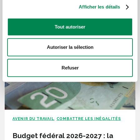
Afficher les détails
Lire plus d'articles sous la
Tout autoriser
même thématique
Autoriser la sélection
Refuser
AVENIR DU TRAVAIL
COMBATTRE LES INÉGALITÉS
,
Budget fédéral 2026-2027 : la