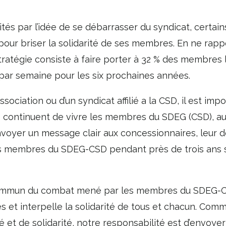
bités par l’idée de se débarrasser du syndicat, certai
our briser la solidarité de ses membres. En ne rapp
r stratégie consiste à faire porter à 32 % des membre
 par semaine pour les six prochaines années.
iation ou d’un syndicat affilié a la CSD, il est impo
e continuent de vivre les membres du SDEG (CSD), a
t envoyer un message clair aux concessionnaires, leur
les membres du SDEG-CSD pendant près de trois ans 
commun du combat mené par les membres du SDEG-C
es et interpelle la solidarité de tous et chacun. Co
et de solidarité, notre responsabilité est d’envoye