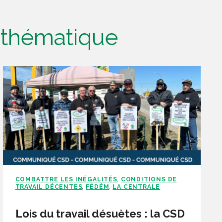
e thématique
COMBATTRE LES INÉGALITÉS
CONDITIONS DE
,
TRAVAIL DÉCENTES
FÉDÉM
LA CENTRALE
,
,
Lois du travail désuètes : la CSD