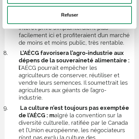
les multinationales européennes
aguerries dans l’accaparement des biens
Refuser
et services publics au profit de leur
intérêt privé s’implanteraient plus
facilement ici et profiteraient d’un marché
de moins et moins public, très rentable.
L’AÉCG favorisera l’agro-industrie aux
dépens de la souveraineté alimentaire :
l
’AÉCG pourrait empêcher les
agriculteurs de conserver, réutiliser et
vendre leurs semences. Il soumettrait les
agriculteurs aux géants de l’agro-
industrie.
La culture n’est toujours pas exemptée
de l’AÉCG : m
algré la convention sur la
diversité culturelle, ratifiée par le Canada
et l’Union européenne, les négociateurs
n’ont pas exclu la culture des