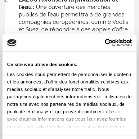
l’eau :
Une ouverture des marchés
publics de l’eau permettra à de grandes
compagnies européennes, comme Veolia
et Suez, de répondre à des appels d’offre
des municipalités de plus en plus
nombreux, nécessité par d’importants
travaux à venir et encouragés par une
politique fédérale favorable aux
Ce site web utilise des cookies.
partenariats public-privé.
Les cookies nous permettent de personnaliser le contenu
L’AÉCG sera dommageable pour
et les annonces, d'offrir des fonctionnalités relatives aux
l’environnement : l
a combinaison de
médias sociaux et d'analyser notre trafic. Nous
l’ouverture des marchés publics et de la
partageons également des informations sur l'utilisation de
disposition sur l’investissement rendra la
notre site avec nos partenaires de médias sociaux, de
protection de l’environnement plus
publicité et d'analyse, qui peuvent combiner celles-ci
difficile : celle-ci ne pourra plus être un
avec d'autres informations que vous leur avez fournies
critère d’attribution de contrats publics;
ou qu'ils ont collectées lors de votre utilisation de leurs
et la disposition sur l’investissement
services.
permettra aux entreprises de contester