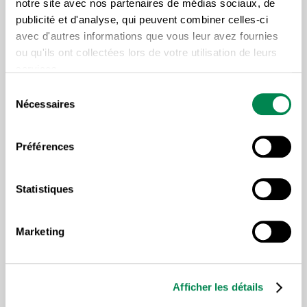
notre site avec nos partenaires de médias sociaux, de
Parc olympique
publicité et d'analyse, qui peuvent combiner celles-ci
avec d'autres informations que vous leur avez fournies
Pierre-de Courbertin et Pie-IX / Métro Pie-IX
ou qu'ils ont collectées lors de votre utilisation de leurs
services.
* Le point de rencontre des militantes et des
Sélection
militants de la CSD ainsi que les transports partant
Nécessaires
du
des régions seront publiés ultérieurement.
consentement
Préférences
Statistiques
Lire plus d'articles sous la
Marketing
même thématique
Afficher les détails