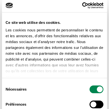
éducatrice syndiquée est au bout du fil
pour vous soutenir dans vos démarches.
Accompagnement personnalisé
à la
Ce site web utilise des cookies.
CNESST en cas de blessure au travail.
Les cookies nous permettent de personnaliser le contenu
Économique:
et les annonces, d'offrir des fonctionnalités relatives aux
vous ne payez
aucune cotisation
si vous
médias sociaux et d'analyser notre trafic. Nous
ne travaillez pas (retrait préventif, etc.)
partageons également des informations sur l'utilisation de
notre site avec nos partenaires de médias sociaux, de
remboursement de vos frais
d’expertises
publicité et d'analyse, qui peuvent combiner celles-ci
médicales et vos frais juridiques en cas
avec d'autres informations que vous leur avez fournies
de blessure
ou qu'ils ont collectées lors de votre utilisation de leurs
De la formation et de l’encadrement pour
services.
vous outiller et tirer le maximum de votre
Sélection
adhésion syndicale.
Nécessaires
du
consentement
Ce que nos membres en pensent:
Préférences