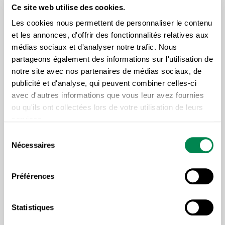
Ce site web utilise des cookies.
Cette formation s’adresse aux personnes militantes
Les cookies nous permettent de personnaliser le contenu
intéressées par le processus d’équité salariale. Elle
et les annonces, d'offrir des fonctionnalités relatives aux
permet de démystifier le concept de l’équité salariale
médias sociaux et d'analyser notre trafic. Nous
en abordant les concept-clés et les fondements de
partageons également des informations sur l'utilisation de
notre site avec nos partenaires de médias sociaux, de
la Loi sur l’équité salariale, les grandes étapes d’un
publicité et d'analyse, qui peuvent combiner celles-ci
exercice, et les éléments les plus importants à
avec d'autres informations que vous leur avez fournies
surveiller dans votre rôle syndical.
ou qu'ils ont collectées lors de votre utilisation de leurs
services.
Durée : 1 jour
Sélection
Nécessaires
Dates et lieux de la
du
consentement
formation
Préférences
Statistiques
Hôtel Best Western - Drummondville