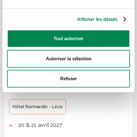
formation se fait une fois tous les 3 ans.
Dates et lieux de la
Afficher les détails
formation
Tout autoriser
Autoriser la sélection
Hôtel Best Western - Drummondville
Refuser
30 novembre et 1er décembre 2026
Hôtel Normandin - Lévis
20 & 21 avril 2027