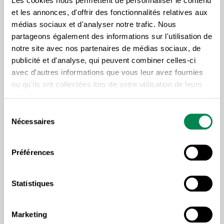
Les cookies nous permettent de personnaliser le contenu
seront mieux outillés pour reconnaître et identifier les
et les annonces, d'offrir des fonctionnalités relatives aux
principaux facteurs de risque des RPS. Des
médias sociaux et d'analyser notre trafic. Nous
exemples concrets accompagnent chaque facteur
partageons également des informations sur l'utilisation de
et permettent de comprendre l’impact et la portée
notre site avec nos partenaires de médias sociaux, de
publicité et d'analyse, qui peuvent combiner celles-ci
des risques psychosociaux. De plus, une grille
avec d'autres informations que vous leur avez fournies
d’identification de risques psychosociaux au travail
ou qu'ils ont collectées lors de votre utilisation de leurs
sera fournie afin de bien outiller les membres lors de
services.
la réalisation de l’évaluation de risques.
Sélection
Nécessaires
du
Durée : 2 jours
consentement
Notez que le salaire des heures de travail perdues
Préférences
est remboursé à 100 %, excluant les avantages
sociaux, et avec formulaires d’attestation à
Statistiques
compléter lors de la formation.
Marketing
Notez que le remboursement pour une même