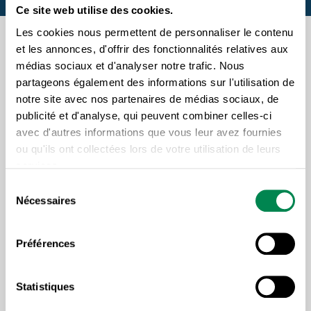
Ce site web utilise des cookies.
Les cookies nous permettent de personnaliser le contenu
et les annonces, d'offrir des fonctionnalités relatives aux
médias sociaux et d'analyser notre trafic. Nous
partageons également des informations sur l'utilisation de
notre site avec nos partenaires de médias sociaux, de
publicité et d'analyse, qui peuvent combiner celles-ci
avec d'autres informations que vous leur avez fournies
ou qu'ils ont collectées lors de votre utilisation de leurs
services.
Sélection
Nécessaires
du
04 MAI 2026
consentement
BEST WESTERN HÔTEL UNIVERSEL
Préférences
DRUMMONDVILLE
Statistiques
Les membres des syndicats du secteur des
Services