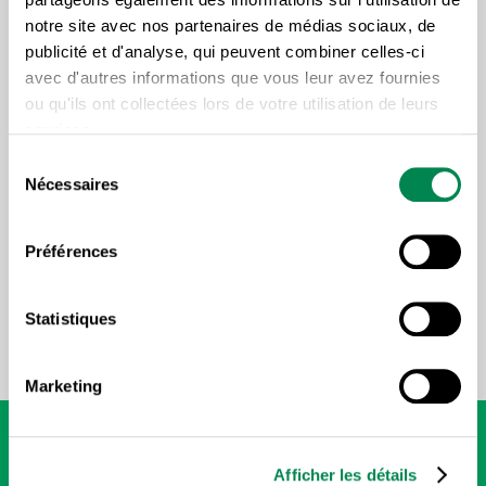
notre site avec nos partenaires de médias sociaux, de
publicité et d'analyse, qui peuvent combiner celles-ci
avec d'autres informations que vous leur avez fournies
ou qu'ils ont collectées lors de votre utilisation de leurs
services.
18 OCTOBRE 2025
Sélection
Nécessaires
du
consentement
QUÉBEC
Préférences
Lire notre article sur le sujet et vous inscrire.
Statistiques
Marketing
Afficher les détails